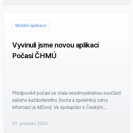
silného zaměření na pohodlí vývojářů. Ruby je dnes
považován za jeden z milníků vývoje softwarových
technologií. Pojďme se podívat na jeho příběh,
Mobilní aplikace
klíčové rysy a to, jaké místo má Ruby ve srovnání s
jinými jazyky.
Vyvinuli jsme novou aplikaci
Počasí ČHMÚ
Předpověď počasí se stala neodmyslitelnou součástí
našeho každodenního života a spolehlivý zdroj
informací je klíčový. Ve spolupráci s Českým
hydrometeorologickým ústavem (ČHMÚ) jsme
vyvinuli novou mobilní aplikaci, která spojuje
20. prosinec 2024
přesnost meteorologických dat s moderním