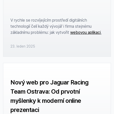
V rychle se rozvíjejícím prostředí digitálních
technologií čelí každý vývojář i firma stejnému
základnímu problému: jak vytvořit
webovou aplikaci
,
která bude nejen funkční, ale bude skutečně vynikat
mezi konkurencí? Jak zajistit, aby uživatelé nejen
23. leden 2025
přišli, ale také zůstali a rádi se vraceli? V tomto
článku se podíváme na klíčové aspekty, které mohou
rozhodnout o tom, zda váš webový projekt uspěje.
Společně prozkoumáme, jaké prvky a strategie hrají
zásadní roli při zajištění pozitivního uživatelského
Nový web pro Jaguar Racing
zážitku.
Team Ostrava: Od prvotní
myšlenky k moderní online
prezentaci