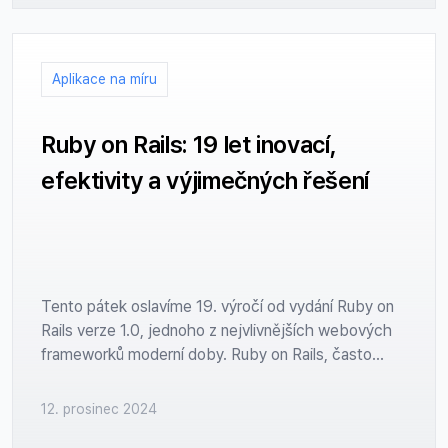
designem a intuitivním uživatelským rozhraním.
Projekt, jehož cílem bylo sjednotit dosavadní
aplikace ČHMÚ+ a ČHMÚ do jedné komplexní
Aplikace na míru
verze, přinesl nejen technologické výzvy, ale také
příležitost posunout předpovědi počasí zase o krok
dál.
Ruby on Rails: 19 let inovací,
efektivity a výjimečných řešení
Tento pátek oslavíme 19. výročí od vydání Ruby on
Rails verze 1.0, jednoho z nejvlivnějších webových
frameworků moderní doby. Ruby on Rails, často
označovaný pouze jako Rails, zásadně změnil
způsob, jakým přemýšlíme o vývoji webových
12. prosinec 2024
aplikací. V tomto článku si připomeneme nejen jeho