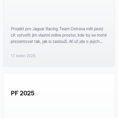
Projekt pro Jaguar Racing Team Ostrava měl jasný
cíl: vytvořit jim vlastní online prostor, kde by se mohli
prezentovat tak, jak si zaslouží. Ať už jde o jejich
vášeň pro závodní auta, nadšení pro rychlost, nebo
nabídku jedinečných zážitků, nový web měl vše
17. leden 2025
zachytit a přiblížit jejich svět širší veřejnosti. Díky
našemu
demu
jsme dokázali vývoj urychlit, aniž
bychom slevili z kvality nebo vizuální atraktivity.
PF 2025