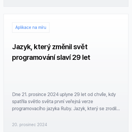
Aplikace na míru
Jazyk, který změnil svět
programování slaví 29 let
Dne 21. prosince 2024 uplyne 29 let od chvíle, kdy
spatřila světlo světa první veřejná verze
programovacího jazyka Ruby. Jazyk, který se zrodil v
Japonsku na počátku 90. let, přinesl do světa
programátorských nástrojů něco dosud
20. prosinec 2024
neobvyklého: kombinaci elegance, jednoduchosti a