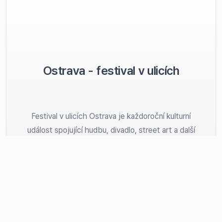
Ostrava - festival v ulicích
Festival v ulicích Ostrava je každoroční kulturní
událost spojující hudbu, divadlo, street art a další
formy umění v centru Ostravy. Tento festival nabízí
bohatý program pro návštěvníky všech věkových
kategorií a je oblíbený pro svou atmosféru plnou
zábavy a kreativity.