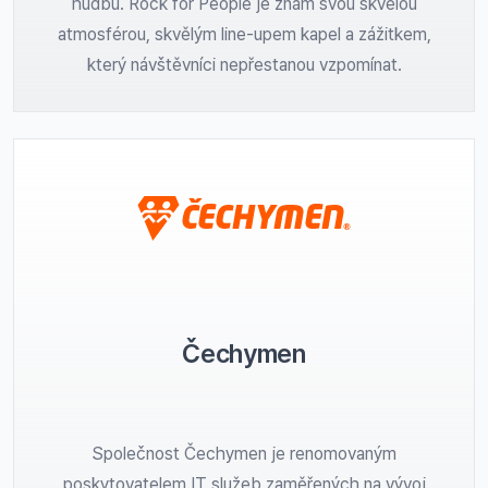
hudbu. Rock for People je znám svou skvělou
atmosférou, skvělým line-upem kapel a zážitkem,
který návštěvníci nepřestanou vzpomínat.
Čechymen
Společnost Čechymen je renomovaným
poskytovatelem IT služeb zaměřených na vývoj