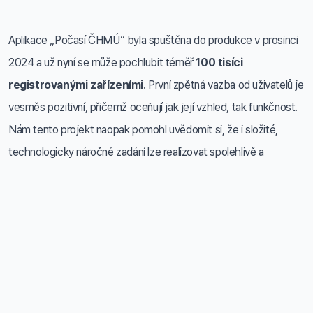
Aplikace „Počasí ČHMÚ“ byla spuštěna do produkce v prosinci
2024 a už nyní se může pochlubit téměř
100 tisíci
registrovanými zařízeními
. První zpětná vazba od uživatelů je
vesměs pozitivní, přičemž oceňují jak její vzhled, tak funkčnost.
Nám tento projekt naopak pomohl uvědomit si, že i složité,
technologicky náročné zadání lze realizovat spolehlivě a
efektivně. V rámci samotné aplikace jsou v plánu další rozšíření a
nové funkce, o kterých vás samozřejmě budeme opět
informovat a přinese i další zajímavosti ze samotné
implementace.
Pokud vás zajímá, co dalšího dokážeme přinést v oblasti