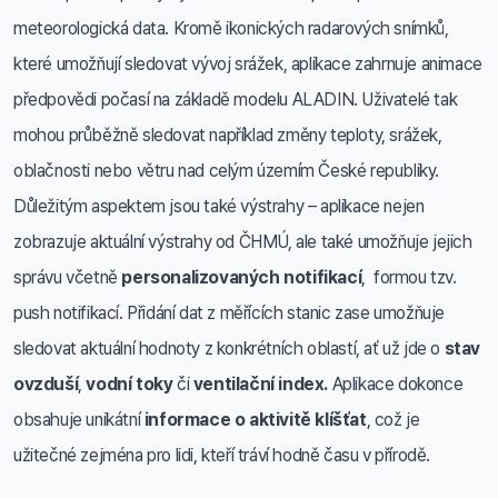
meteorologická data. Kromě ikonických radarových snímků,
které umožňují sledovat vývoj srážek, aplikace zahrnuje animace
předpovědi počasí na základě modelu ALADIN. Uživatelé tak
mohou průběžně sledovat například změny teploty, srážek,
oblačnosti nebo větru nad celým územím České republiky.
Důležitým aspektem jsou také výstrahy – aplikace nejen
zobrazuje aktuální výstrahy od ČHMÚ, ale také umožňuje jejich
správu včetně
personalizovaných notifikací
,
formou tzv.
push notifikací. Přidání dat z měřících stanic zase umožňuje
sledovat aktuální hodnoty z konkrétních oblastí, ať už jde o
stav
ovzduší
,
vodní toky
či
ventilační index.
Aplikace dokonce
obsahuje unikátní
informace o aktivitě klíšťat
, což je
užitečné zejména pro lidi, kteří tráví hodně času v přírodě.