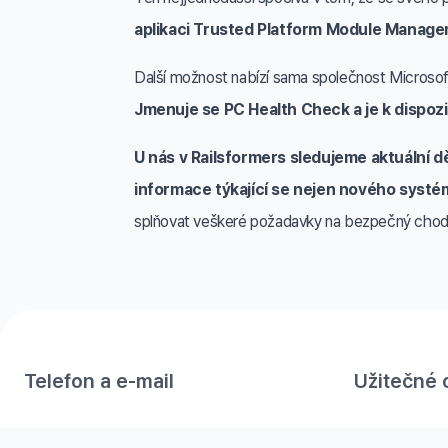
aplikaci Trusted Platform Module Manag
Další možnost nabízí sama společnost Microsoft.
Jmenuje se PC Health Check a je k dispoz
U nás v Railsformers sledujeme aktuální d
informace týkající se nejen nového syst
splňovat veškeré požadavky na bezpečný chod
Telefon a e-mail
Užitečné 
+420 777 152 773
Kariéra