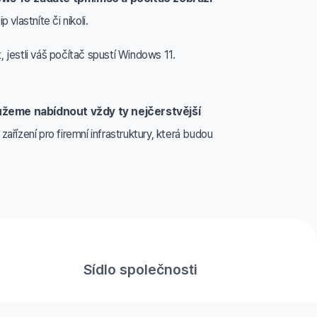
vlastníte či nikoli.
 jestli váš počítač spustí Windows 11.
můžeme nabídnout vždy ty nejčerstvější
ízení pro firemní infrastruktury, která budou
Sídlo společnosti
Vřesinská 2371/33, 708 00