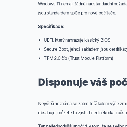
Windows 11 nemají žádné nadstandardní požadavk
jsou standardem spíše pro nové počítače.
Specifikace:
UEFI, který nahrazuje klasický BIOS
Secure Boot, jehož základem jsou certifikát
TPM 2.0 čip (Trust Module Platform)
Disponuje váš po
Největší neznámá se zatím točí kolem výše zmiň
obsahuje, můžete to zjistit hned několika způso
Ten nejjednodušší spočívá v tom, že se svého 