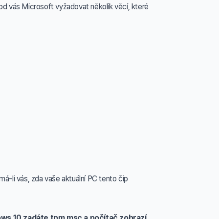
od vás Microsoft vyžadovat několik věcí, které
á-li vás, zda vaše aktuální PC tento čip
s 10 zadáte tpm.msc a počítač zobrazí