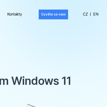
Kontakty
CZ
|
EN
Ozvěte se nám
tém Windows 11