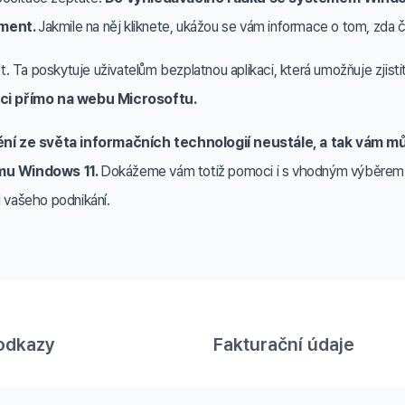
ement.
Jakmile na něj kliknete, ukážou se vám informace o tom, zda čip 
 Ta poskytuje uživatelům bezplatnou aplikaci, která umožňuje zjistit,
ici přímo na webu Microsoftu.
ění ze světa informačních technologií neustále, a tak vám 
ému Windows 11.
Dokážeme vám totiž pomoci i s vhodným výběrem zař
 vašeho podnikání.
odkazy
Fakturační údaje
Railsformers s.r.o.