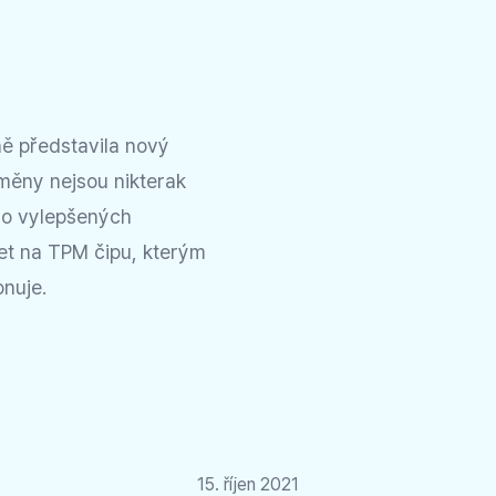
ně představila nový
měny nejsou nikterak
o o vylepšených
žet na TPM čipu, kterým
nuje.
15. říjen 2021