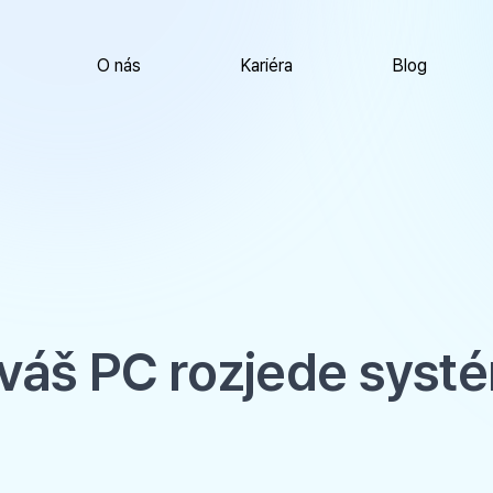
O nás
Kariéra
Blog
tli váš PC rozjede sys