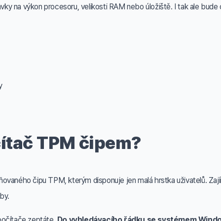
y na výkon procesoru, velikosti RAM nebo úložiště. I tak ale bude 
y
čítač TPM čipem?
ovaného čipu TPM, kterým disponuje jen malá hrstka uživatelů. Zajím
by.
počítače zeptáte.
Do vyhledávacího řádku se systémem Window