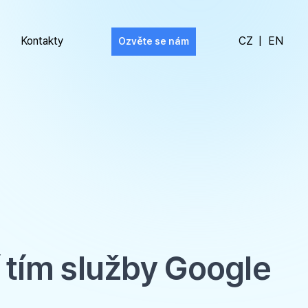
Kontakty
CZ
|
EN
Ozvěte se nám
í tím služby Google