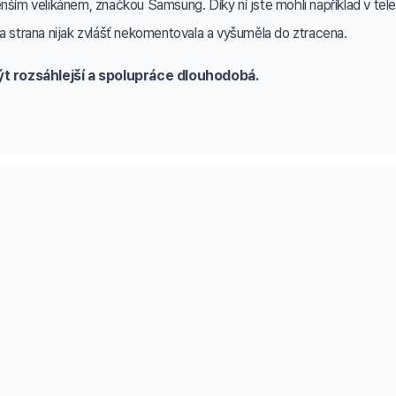
enším velikánem, značkou Samsung. Díky ní jste mohli například v t
a strana nijak zvlášť nekomentovala a vyšuměla do ztracena.
ýt rozsáhlejší a spolupráce dlouhodobá.
odkazy
Fakturační údaje
Railsformers s.r.o.
Datová schránka:
ip9sifn
IČO:
24704440
bchodní podmínky
DIČ:
CZ24704440
Společnost je vedená u Kraj