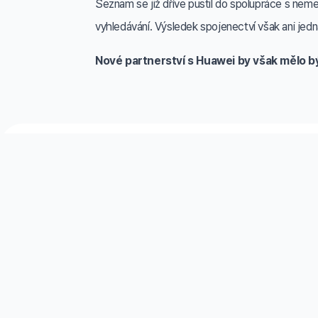
Seznam se již dříve pustil do spolupráce s nem
vyhledávání. Výsledek spojenectví však ani jedn
Nové partnerství s Huawei by však mělo b
Telefon a e-mail
Užitečné 
+420 777 152 773
Kariéra
info@railsformers.com
GDPR
Ceník
Ochrana osobních údajů GDPR:
Všeobecné o
+420 774 044 897
gdpr@railsformers.com