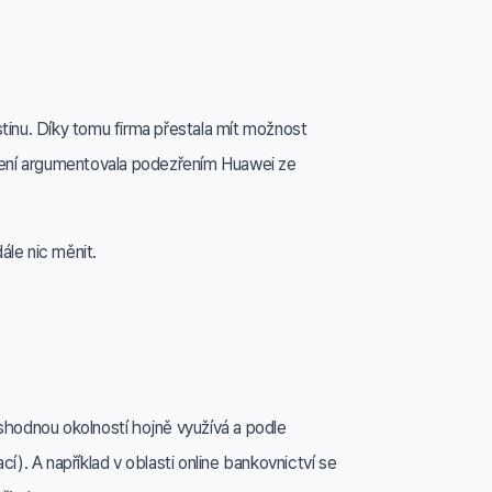
tinu. Díky tomu firma přestala mít možnost
ízení argumentovala podezřením Huawei ze
ále nic měnit.
shodnou okolností hojně využívá a podle
í). A například v oblasti online bankovnictví se