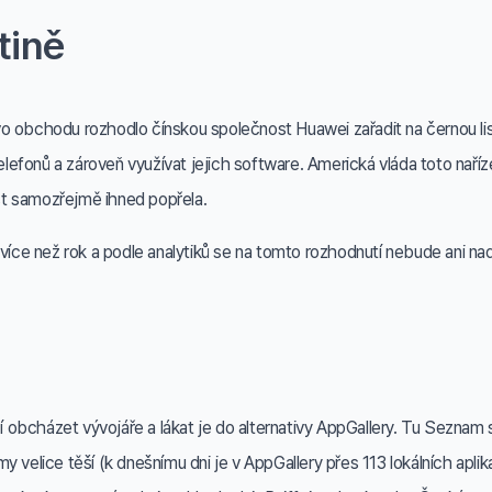
tině
o obchodu rozhodlo čínskou společnost Huawei zařadit na černou lis
lefonů a zároveň využívat jejich software. Americká vláda toto nař
t samozřejmě ihned popřela.
více než rok a podle analytiků se na tomto rozhodnutí nebude ani nad
obcházet vývojáře a lákat je do alternativy AppGallery. Tu Seznam 
velice těší (k dnešnímu dni je v AppGallery přes 113 lokálních aplikac