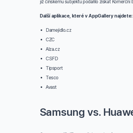
již čínskému subjektu podařilo získat Komerční 
Další aplikace, které v AppGallery najdete:
Damejidlo.cz
CZC
Alza.cz
CSFD
Tipsport
Tesco
Avast
Samsung vs. Huaw