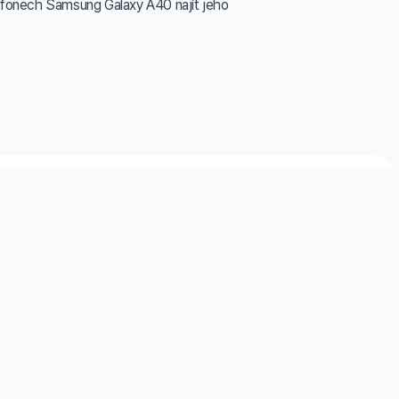
elefonech Samsung Galaxy A40 najít jeho
Sídlo společnosti
Vřesinská 2371/33, 708 00
Ostrava-Poruba, Česká republika
ského soudu v