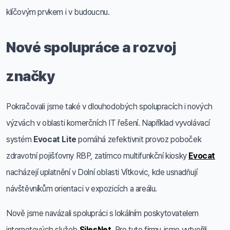
klíčovým prvkem i v budoucnu.
Nové spolupráce a rozvoj
značky
Pokračovali jsme také v dlouhodobých spolupracích i nových
výzvách v oblasti komerčních IT řešení. Například vyvolávací
systém
Evocat Lite
pomáhá zefektivnit provoz poboček
zdravotní pojišťovny RBP, zatímco multifunkční kiosky
Evocat
nacházejí uplatnění v Dolní oblasti Vítkovic, kde usnadňují
návštěvníkům orientaci v expozicích a areálu.
Nově jsme navázali spolupráci s lokálním poskytovatelem
internetových služeb
SilesNet
. Pro tuto firmu jsme vytvořili