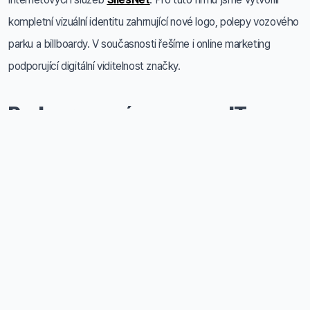
kompletní vizuální identitu zahrnující nové logo, polepy vozového
parku a billboardy. V současnosti řešíme i online marketing
podporující digitální viditelnost značky.
Podpora nové generace IT
odborníků
Součástí naší firemní strategie bylo také předávání zkušeností
nové generaci IT odborníků. Během roku jsme poskytli
několik
stáží studentům
, kteří měli možnost zapojit se do našich
projektů a získat tak cenné zkušenosti. Sluší se připomenout, že
již třetím rokem přednášíme a vyučujeme
Ruby on Rails
v
samostatném předmětu na Ostravské univerzitě.