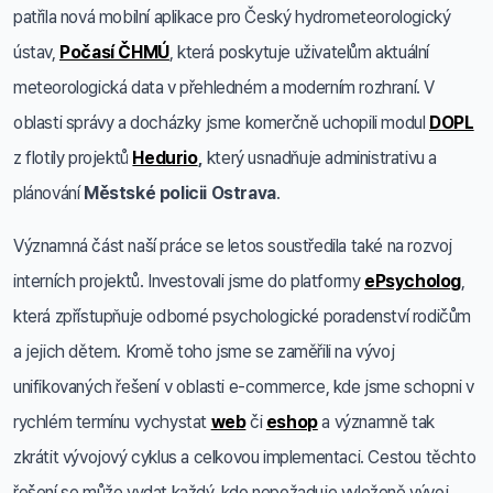
patřila nová mobilní aplikace pro Český hydrometeorologický
ústav,
Počasí ČHMÚ
, která poskytuje uživatelům aktuální
meteorologická data v přehledném a moderním rozhraní. V
oblasti správy a docházky jsme komerčně uchopili modul
DOPL
z flotily projektů
Hedurio
,
který usnadňuje administrativu a
plánování
Městské policii Ostrava
.
Významná část naší práce se letos soustředila také na rozvoj
interních projektů. Investovali jsme do platformy
ePsycholog
,
která zpřístupňuje odborné psychologické poradenství rodičům
a jejich dětem. Kromě toho jsme se zaměřili na vývoj
unifikovaných řešení v oblasti e-commerce, kde jsme schopni v
rychlém termínu vychystat
web
či
eshop
a významně tak
zkrátit vývojový cyklus a celkovou implementaci. Cestou těchto
řešení se může vydat každý, kdo nepožaduje vyloženě vývoj