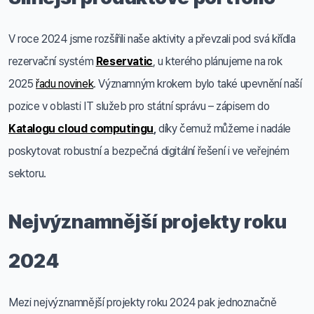
V roce 2024 jsme rozšířili naše aktivity a převzali pod svá křídla
rezervační systém
Reservatic
, u kterého plánujeme na rok
2025
řadu novinek
. Významným krokem bylo také upevnění naší
pozice v oblasti IT služeb pro státní správu – zápisem do
Katalogu cloud computingu
,
díky čemuž můžeme i nadále
poskytovat
robustní a bezpečná digitální řešení i ve veřejném
sektoru.
Nejvýznamnější projekty roku
2024
Mezi nejvýznamnější projekty roku 2024 pak jednoznačně