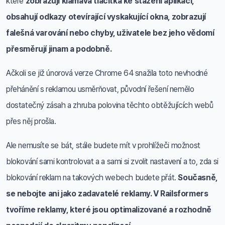
které
zobrazují klamavá tlačítka ke stažení aplikací,
obsahují odkazy otevírající vyskakující okna, zobrazují
falešná varování nebo chyby, uživatele bez jeho vědomí
přesměrují jinam a podobně.
Ačkoli se již únorová verze Chrome 64 snažila toto nevhodné
přehánění s reklamou usměrňovat, původní řešení nemělo
dostatečný zásah a zhruba polovina těchto obtěžujících webů
přes něj prošla.
Ale nemusíte se bát, stále budete mít v prohlížeči možnost
blokování sami kontrolovat a a sami si zvolit nastavení a to, zda si
blokování reklam na takových webech budete přát.
Současně,
se nebojte ani jako zadavatelé reklamy. V Railsformers
tvoříme reklamy, které jsou optimalizované a rozhodně