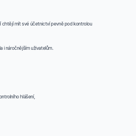
ří chtějí mít své účetnictví pevně pod kontrolou
la i náročnějším uživatelům.
ntrolního hlášení,