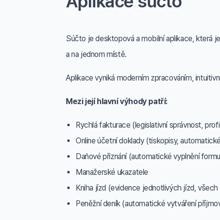
Aplikace súčto
Súčto je desktopová a mobilní aplikace, která j
a na jednom místě.
Aplikace vyniká moderním zpracováním, intuitiv
Mezi její hlavní výhody patří:
Rychlá fakturace (legislativní správnost, profi
Online účetní doklady (tiskopisy, automatické 
Daňové přiznání (automatické vyplnění formulá
Manažerské ukazatele
Kniha jízd (evidence jednotlivých jízd, všech ř
Peněžní deník (automatické vytváření příjmo