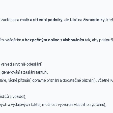
e zacílena na
malé a střední podniky
, ale také na
živnostníky
, kte
ním ovládáním a
bezpečným online zálohováním
tak, aby poslouži
 vzhled a rychlé odesílání),
generování a zasílání faktur),
ře, řádné přiznání, opravné přiznání a dodatečné přiznání), včetně Ko
idičů a vozidel),
vých a výdajových faktur, možnost vytvoření vlastního systému),