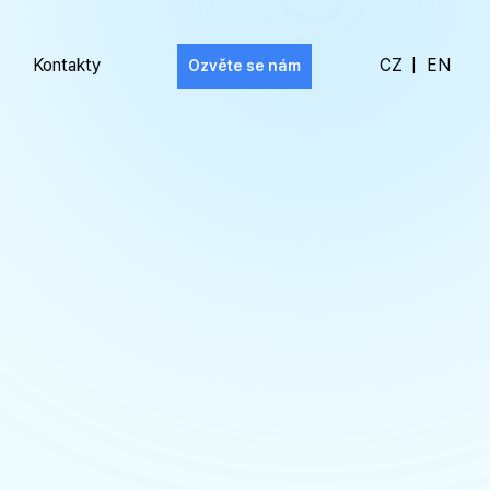
Kontakty
CZ
|
EN
Ozvěte se nám