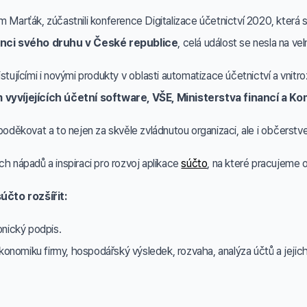
m Marťák, zúčastnili konference Digitalizace účetnictví 2020, která
enci svého druhu v České republice
, celá událost se nesla na vel
istujícími i novými produkty v oblasti automatizace účetnictví a vnit
m vyvíjejících účetní software, VŠE, Ministerstva financí a
ěkovat a to nejen za skvěle zvládnutou organizaci, ale i občerstve
ch nápadů a inspiraci pro rozvoj aplikace
súčto
, na které pracujeme 
účto rozšířit:
onický podpis.
ekonomiku firmy, hospodářský výsledek, rozvaha, analýza účtů a jejich