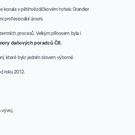
 se konala v pětihvězdičkovém hotelu Grandier
mi profesionální úrovni.
rozemních procesů. Velkým přínosem byla i
 Komory daňových poradců ČR
.
ní, které bylo jedním slovem výborné.
od roku 2012.
 vývoj.