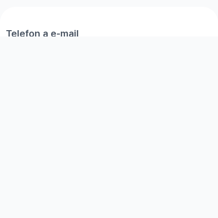
Telefon a e-mail
+420 777 152 773
info@railsformers.com
Ochrana osobních údajů GDPR:
+420 774 044 897
gdpr@railsformers.com
Užitečné odkazy
Kariéra
GDPR
Ceník
Všeobecné obchodní podmínky