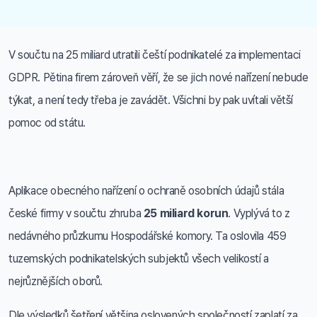
V součtu na 25 miliard utratili čeští podnikatelé za implementaci
GDPR. Pětina firem zároveň věří, že se jich nové nařízení nebude
týkat, a není tedy třeba je zavádět. Všichni by pak uvítali větší
pomoc od státu.
Aplikace obecného nařízení o ochraně osobních údajů stála
české firmy v součtu zhruba
25 miliard korun
. Vyplývá to z
nedávného průzkumu Hospodářské komory. Ta oslovila 459
tuzemských podnikatelských subjektů všech velikostí a
nejrůznějších oborů.
Dle výsledků šetření většina oslovených společností zaplatí za