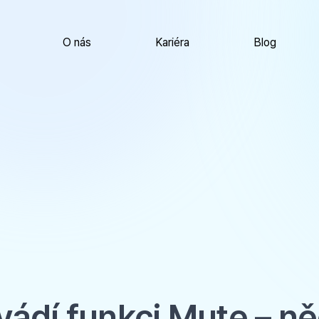
O nás
Kariéra
Blog
vádí funkci Mute – ně