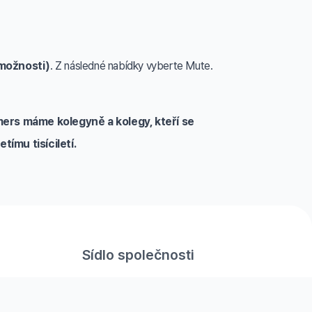
(možnosti)
. Z následné nabídky vyberte Mute.
mers máme kolegyně a kolegy, kteří se
tímu tisíciletí.
Sídlo společnosti
Vřesinská 2371/33, 708 00
Ostrava-Poruba, Česká republika