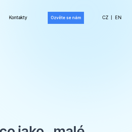
Kontakty
CZ
|
EN
Ozvěte se nám
co jako „malé