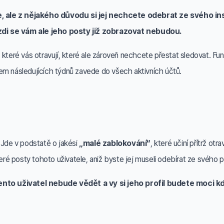
e, ale z nějakého důvodu si jej nechcete odebrat ze svého 
zdi se vám ale jeho posty již zobrazovat nebudou.
 které vás otravují, které ale zároveň nechcete přestat sledovat. F
během následujících týdnů zavede do všech aktivních účtů.
Jde v podstatě o jakési
„malé zablokování“
, které učiní přítrž o
 posty tohoto uživatele, aniž byste jej museli odebírat ze svého pr
tento uživatel nebude vědět a vy si jeho profil budete moci k