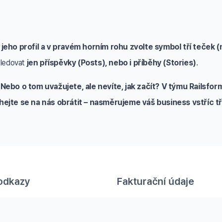
 jeho profil a v pravém horním rohu zvolte symbol tří teček 
 sledovat
jen příspěvky (Posts), nebo i příběhy (Stories)
.
Nebo o tom uvažujete, ale nevíte, jak začít? V týmu Railsfor
váhejte se na nás obrátit – nasměrujeme váš business vstříc tře
odkazy
Fakturační údaje
Railsformers s.r.o.