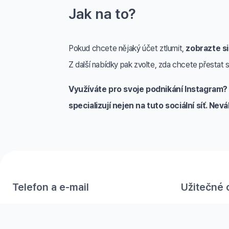
Jak na to?
Pokud chcete nějaký účet ztlumit,
zobrazte si
Z další nabídky pak zvolte, zda chcete přestat
Využíváte pro svoje podnikání Instagram? 
specializují nejen na tuto sociální síť. Ne
Telefon a e-mail
Užitečné 
+420 777 152 773
Kariéra
info@railsformers.com
GDPR