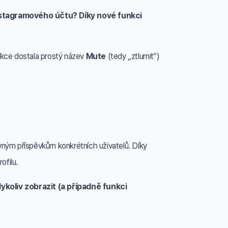
instagramového účtu? Díky nové funkci
unkce dostala prostý název
Mute
(tedy „ztlumit“)
travným příspěvkům konkrétních uživatelů. Díky
ofilu.
dykoliv zobrazit (a případně funkci