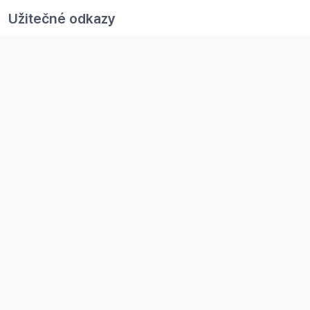
Užitečné odkazy
Kariéra
GDPR
Ceník
Všeobecné obchodní podmínky
Fakturační údaje
Railsformers s.r.o.
Datová schránka:
ip9sifn
IČO:
24704440
DIČ:
CZ24704440
Společnost je vedená u Krajského soudu v Ostravě, spisová
značka: C 36254.