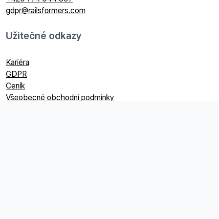
gdpr@railsformers.com
Užitečné odkazy
Kariéra
GDPR
Ceník
Všeobecné obchodní podmínky
Fakturační údaje
Railsformers s.r.o.
Datová schránka:
ip9sifn
IČO:
24704440
DIČ:
CZ24704440
Společnost je vedená u Krajského soudu v Ostravě, spisová