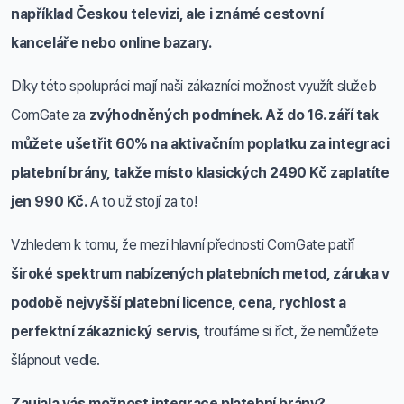
například Českou televizi, ale i známé cestovní
kanceláře nebo online bazary.
Díky této spolupráci mají naši zákazníci možnost využít služeb
ComGate za
zvýhodněných podmínek.
Až do 16. září tak
můžete ušetřit 60% na aktivačním poplatku za integraci
platební brány, takže místo klasických 2490 Kč zaplatíte
jen 990 Kč.
A to už stojí za to!
Vzhledem k tomu, že mezi hlavní přednosti ComGate patří
široké spektrum nabízených platebních metod, záruka v
podobě nejvyšší platební licence, cena, rychlost a
perfektní zákaznický servis,
troufáme si říct, že nemůžete
šlápnout vedle.
Zaujala vás možnost integrace platební brány?