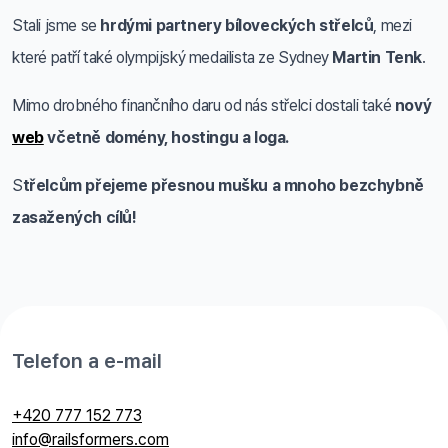
Stali jsme se
hrdými partnery bíloveckých střelců
, mezi
které patří také olympijský medailista ze Sydney
Martin Tenk
.
Mimo drobného finančního daru od nás střelci dostali také
nový
web
včetně domény, hostingu a loga.
S
třelcům přejeme přesnou mušku a mnoho bezchybně
zasažených cílů!
Telefon a e-mail
+420 777 152 773
info@railsformers.com