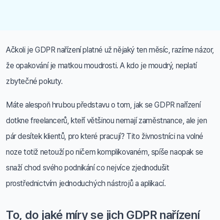
Ačkoli je GDPR nařízení platné už nějaký ten měsíc, razíme názor,
že opakování je matkou moudrosti. A kdo je moudrý, neplatí
zbytečné pokuty.
Máte alespoň hrubou představu o tom, jak se GDPR nařízení
dotkne freelancerů, kteří většinou nemají zaměstnance, ale jen
pár desítek klientů, pro které pracují? Tito živnostníci na volné
noze totiž netouží po ničem komplikovaném, spíše naopak se
snaží chod svého podnikání co nejvíce zjednodušit
prostřednictvím jednoduchých nástrojů a aplikací.
To, do jaké míry se jich GDPR nařízení