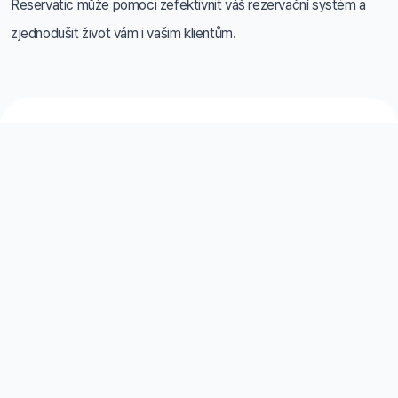
Reservatic může pomoci zefektivnit váš rezervační systém a
zjednodušit život vám i vašim klientům.
Telefon a e-mail
+420 777 152 773
info@railsformers.com
Ochrana osobních údajů GDPR:
+420 774 044 897
gdpr@railsformers.com
Užitečné odkazy
Kariéra