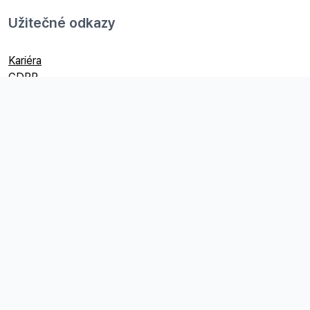
Užitečné odkazy
Kariéra
GDPR
Ceník
Všeobecné obchodní podmínky
Fakturační údaje
Railsformers s.r.o.
Datová schránka:
ip9sifn
IČO:
24704440
DIČ:
CZ24704440
Společnost je vedená u Krajského soudu v Ostravě, spisová
značka: C 36254.