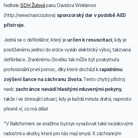
ředitele
SDH Žulová
panu Davidovi Winklerovi
(http://www.hasicizulova)
sponzorský dar v podobě AED
přístroje.
Jedná se o defibrilátor, který je
určen k resuscitaci
, kdy je
postiženému jedinci do srdce vyslán elektrický výboj, takzvaná
defibrilace. Zraněnému člověku tak může být poskytnuta
profesionální první pomoc, díky které dochází k
rapidnímu
zvýšení šance na záchranu života.
Tento chytrý přístroj
navíc
zachránce navádí hlasitými mluvenými pokyny,
takže i ve stresující situaci, kdy je každá minuta drahá, naprosto
přesně ví, co má dělat
“V Railsformers se snažíme byznys vyvažovat také neziskovými
radostmi a skutky, které pro nás mají smysl. K záchranným