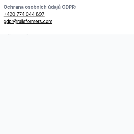
Ochrana osobních údajů GDPR:
+420 774 044 897
gdpr@railsformers.com
Užitečné odkazy
Kariéra
GDPR
Ceník
Všeobecné obchodní podmínky
Fakturační údaje
Railsformers s.r.o.
Datová schránka:
ip9sifn
IČO:
24704440
DIČ:
CZ24704440