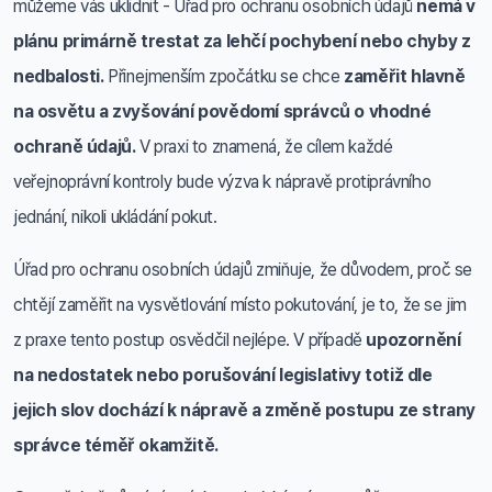
můžeme vás uklidnit - Úřad pro ochranu osobních údajů
nemá v
plánu primárně trestat za lehčí pochybení nebo chyby z
nedbalosti.
Přinejmenším zpočátku se chce
zaměřit hlavně
na osvětu a zvyšování povědomí správců o vhodné
ochraně údajů.
V praxi to znamená, že cílem každé
veřejnoprávní kontroly bude výzva k nápravě protiprávního
jednání, nikoli ukládání pokut.
Úřad pro ochranu osobních údajů zmiňuje, že důvodem, proč se
chtějí zaměřit na vysvětlování místo pokutování, je to, že se jim
z praxe tento postup osvědčil nejlépe. V případě
upozornění
na nedostatek nebo porušování legislativy totiž dle
jejich slov dochází k nápravě a změně postupu ze strany
správce téměř okamžitě.