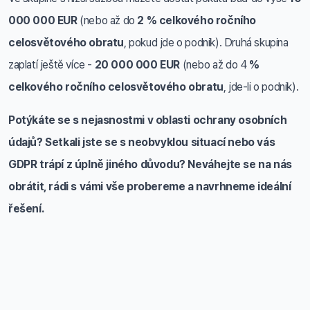
000 000 EUR
(nebo až do
2 % celkového ročního
celosvětového
obratu
, pokud jde o podnik). Druhá skupina
zaplatí ještě více -
20 000 000 EUR
(nebo až do 4
%
celkového ročního celosvětového obratu
, jde-li o podnik).
Potýkáte se s nejasnostmi v oblasti ochrany osobních
údajů? Setkali jste se s neobvyklou situací nebo vás
GDPR trápí z úplně jiného důvodu? Neváhejte se na nás
obrátit, rádi s vámi vše probereme a navrhneme ideální
řešení.
Telefon a e-mail