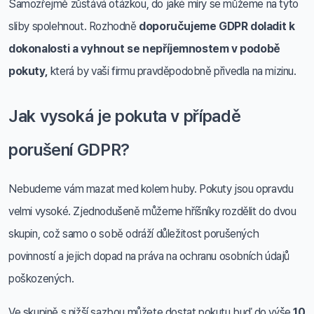
Samozřejmě zůstává otázkou, do jaké míry se můžeme na tyto
sliby spolehnout. Rozhodně
doporučujeme GDPR doladit k
dokonalosti a vyhnout se nepříjemnostem v podobě
pokuty,
která by vaši firmu pravděpodobně přivedla na mizinu.
Jak vysoká je pokuta v případě
porušení GDPR?
Nebudeme vám mazat med kolem huby. Pokuty jsou opravdu
velmi vysoké. Zjednodušeně můžeme hříšníky rozdělit do dvou
skupin, což samo o sobě odráží důležitost porušených
povinností a jejich dopad na práva na ochranu osobních údajů
poškozených.
Ve skupině s nižší sazbou můžete dostat pokutu buď do výše
10