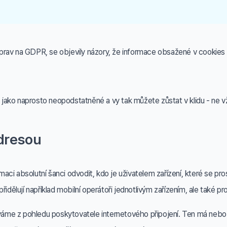
říprav na GDPR, se objevily názory, že informace obsažené v cookies 
ako naprosto neopodstatněné a vy tak můžete zůstat v klidu - ne vž
adresou
i absolutní šanci odvodit, kdo je uživatelem zařízení, které se prost
idělují například mobilní operátoři jednotlivým zařízením, ale také pr
íváme z pohledu poskytovatele internetového připojení. Ten má nebo v