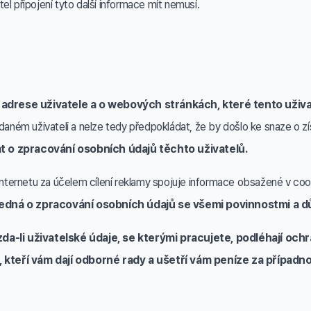
l připojení tyto další informace mít nemusí.
drese uživatele a o webových stránkách, které tento uživate
daném uživateli a nelze tedy předpokládat, že by došlo ke snaze o zí
t o zpracování osobních údajů těchto uživatelů.
 internetu za účelem cílení reklamy spojuje informace obsažené v coo
edná o zpracování osobních údajů se všemi povinnostmi a d
 zda-li uživatelské údaje, se kterými pracujete, podléhají oc
 kteří vám dají odborné rady a ušetří vám peníze za případn