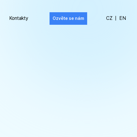
Kontakty
CZ
|
EN
Ozvěte se nám