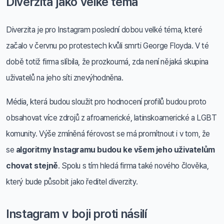
Diverzita jako velké téma
Diverzita je pro Instagram poslední dobou velké téma, které
začalo v červnu po protestech kvůli smrti George Floyda. V té
době totiž firma slíbila, že prozkoumá, zda není nějaká skupina
uživatelů na jeho síti znevýhodněna.
Média, která budou sloužit pro hodnocení profilů budou proto
obsahovat více zdrojů z afroamerické, latinskoamerické a LGBT
komunity. Výše zmíněná férovost se má promítnout i v tom, že
se
algoritmy Instagramu budou ke všem jeho uživatelům
chovat stejně
. Spolu s tím hledá firma také nového člověka,
který bude působit jako ředitel diverzity.
Instagram v boji proti násilí