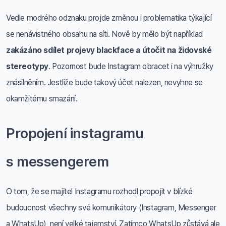
Vedle modrého odznaku projde změnou i problematika týkající
se nenávistného obsahu na síti. Nově by mělo být například
zakázáno sdílet projevy blackface a útočit na židovské
stereotypy
. Pozornost bude Instagram obracet i na výhružky
znásilněním. Jestliže bude takový účet nalezen, nevyhne se
okamžitému smazání.
Propojení instagramu
s messengerem
O tom, že se majitel Instagramu rozhodl propojit v blízké
budoucnost všechny své komunikátory (Instagram, Messenger
a WhatsUp), není velké tajemství. Zatímco WhatsUp zůstává ale