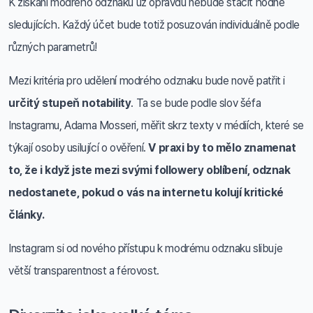
K získání modrého odznaku už opravdu nebude stačit hodně
sledujících. Každý účet bude totiž posuzován individuálně podle
různých parametrů!
Mezi kritéria pro udělení modrého odznaku bude nově patřit i
určitý stupeň notability
. Ta se bude podle slov šéfa
Instagramu, Adama Mosseri, měřit skrz texty v médiích, které se
týkají osoby usilující o ověření.
V praxi by to mělo znamenat
to, že i když jste mezi svými followery oblíbení, odznak
nedostanete, pokud o vás na internetu kolují kritické
články.
Instagram si od nového přístupu k modrému odznaku slibuje
větší transparentnost a férovost.