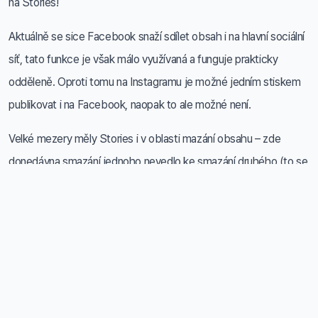
na Stories!
Aktuálně se sice Facebook snaží sdílet obsah i na hlavní sociální
síť, tato funkce je však málo využívaná a funguje prakticky
odděleně. Oproti tomu na Instagramu je možné jedním stiskem
publikovat i na Facebook, naopak to ale možné není.
Velké mezery měly Stories i v oblasti mazání obsahu – zde
donedávna smazání jednoho nevedlo ke smazání druhého (to se
naštěstí změnilo s nedávnou aktualizací)!
Další aktualizace Stories by měla přinést
automatické sdílení
příběhů na Facebooku
. Jeho obsah však uvidí pouze ti
uživatelé, kteří vás sledují na Instagramu a mají s ním propojený
svůj účet.
Tento druh příběhů bude označen modrým
orámováním
, oproti duhového, na který jsme standardně