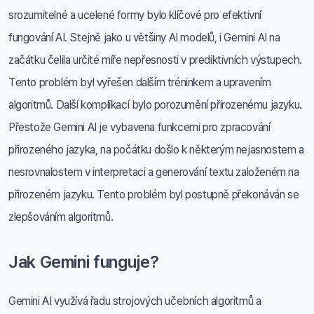
srozumitelné a ucelené formy bylo klíčové pro efektivní
fungování AI. Stejně jako u většiny AI modelů, i Gemini AI na
začátku čelila určité míře nepřesnosti v prediktivních výstupech.
Tento problém byl vyřešen dalším tréninkem a upravením
algoritmů. Další komplikací bylo porozumění přirozenému jazyku.
Přestože Gemini AI je vybavena funkcemi pro zpracování
přirozeného jazyka, na počátku došlo k některým nejasnostem a
nesrovnalostem v interpretaci a generování textu založeném na
přirozeném jazyku. Tento problém byl postupně překonáván se
zlepšováním algoritmů.
Jak Gemini funguje?
Gemini AI využívá řadu strojových učebních algoritmů a