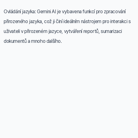
Ovládání jazyka: Gemini AI je vybavena funkcí pro zpracování
přirozeného jazyka, což ji činí ideálním nástrojem pro interakci s
uživateli v přirozeném jazyce, vytváření reportů, sumarizaci
dokumentů a mnoho dalšího.
Gemini AI tak otevírá dveře novým možnostem a využitím v
oboru umělé inteligence, a tak posouvá hranice toho, čeho je v
oblasti umělé inteligence možné dosáhnout.
Telefon a e-mail
+420 777 152 773