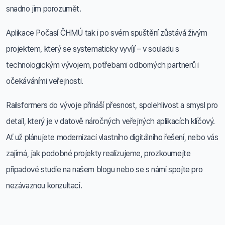
snadno jim porozumět.
Aplikace Počasí ČHMÚ tak i po svém spuštění zůstává živým
projektem, který se systematicky vyvíjí – v souladu s
technologickým vývojem, potřebami odborných partnerů i
očekáváními veřejnosti.
Railsformers do vývoje přináší přesnost, spolehlivost a smysl pro
detail, který je v datově náročných veřejných aplikacích klíčový.
Ať už plánujete modernizaci vlastního digitálního řešení, nebo vás
zajímá, jak podobné projekty realizujeme, prozkoumejte
případové studie na našem blogu nebo se s námi spojte pro
nezávaznou konzultaci.