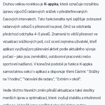
Druhou velkou novinkou je
K-appka
, která označuje rozsáhlou
úpravu výpočtů radarových srážek v předdefinovaných
časových intervalech. Tato funkcionalita nyní zajišťuje zobrazení
radarových odrazů s přesností na pixel, čímž se odstranila
předchozí odchylka 4–5 pixelů. Znamená to větší přesnost ve
vizualizaci srážkových polí, což ocení zejména uživatelé, kteří
aplikaci využívají pro plánování aktivit podle aktuálního vývoje
počasí – jako jsou zemědělci, outdooroví pracovníci nebo
sportovní nadšenci. V konečné podobě je funkce K-appka
samostatnou sekcí v aplikaci a disponuje třemi částmi: “Srážky
na 1 hodinu”, “Varování dle radaru”, “Extrém v okolí”.
Vedle těchto hlavních změn přináší aktualizace také desítky
menších úprav a optimalizací, které zvyšují stabilitu a intuitivnost