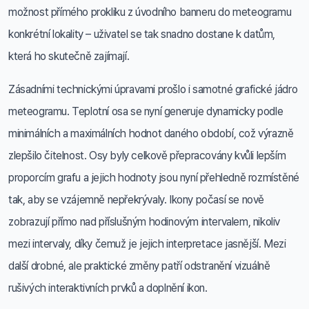
možnost přímého prokliku z úvodního banneru do meteogramu
konkrétní lokality – uživatel se tak snadno dostane k datům,
která ho skutečně zajímají.
Zásadními technickými úpravami prošlo i samotné grafické jádro
meteogramu. Teplotní osa se nyní generuje dynamicky podle
minimálních a maximálních hodnot daného období, což výrazně
zlepšilo čitelnost. Osy byly celkově přepracovány kvůli lepším
proporcím grafu a jejich hodnoty jsou nyní přehledně rozmístěné
tak, aby se vzájemně nepřekrývaly. Ikony počasí se nově
zobrazují přímo nad příslušným hodinovým intervalem, nikoliv
mezi intervaly, díky čemuž je jejich interpretace jasnější. Mezi
další drobné, ale praktické změny patří odstranění vizuálně
rušivých interaktivních prvků a doplnění ikon.