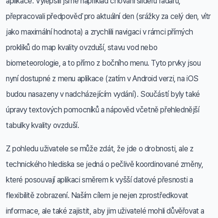
aplikace. Vylepšili jsme například chování slideru radaru,
přepracovali předpověď pro aktuální den (srážky za celý den, vítr
jako maximální hodnota) a zrychlili navigaci v rámci přímých
prokliků do map kvality ovzduší, stavu vod nebo
biometeorologie, a to přímo z bočního menu. Tyto prvky jsou
nyní dostupné z menu aplikace (zatím v Android verzi, na iOS
budou nasazeny v nadcházejícím vydání). Součástí byly také
úpravy textových pomocníků a nápověd včetně přehlednější
tabulky kvality ovzduší.
Z pohledu uživatele se může zdát, že jde o drobnosti, ale z
technického hlediska se jedná o pečlivě koordinované změny,
které posouvají aplikaci směrem k vyšší datové přesnosti a
flexibilitě zobrazení. Naším cílem je nejen zprostředkovat
informace, ale také zajistit, aby jim uživatelé mohli důvěřovat a