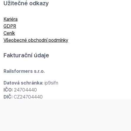
Užitečné odkazy
Kariéra
GDPR
Ceník
Všeobecné obchodní podmínky
Fakturační údaje
Railsformers s.r.o.
Datová schránka:
ip9sifn
IČO:
24704440
DIČ:
CZ24704440
Společnost je vedená u Krajského soudu v Ostravě, spisová
značka: C 36254.
Sídlo společnosti