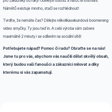
pro zákazníky od ruky! Udělejte soutěž a natočte losování.
Námětů existuje mnoho, stačí se rozhlédnout!
Tvrdíte, že nemáte čas? Dělejte několikasekundová boomereng
video smyčky. Ty jsou teď in. A celá výroba vám zabere
maximálně 2 minuty i se sdílením na sociální sítě!
Potřebujete nápad? Pomoc či radu? Obraťte se na nás!
Jsme tu pro vás, abychom vás naučili dělat skvělý obsah,
který budou vaši fanoušci a zákazníci milovat a díky
kterému si vás zapamatují.