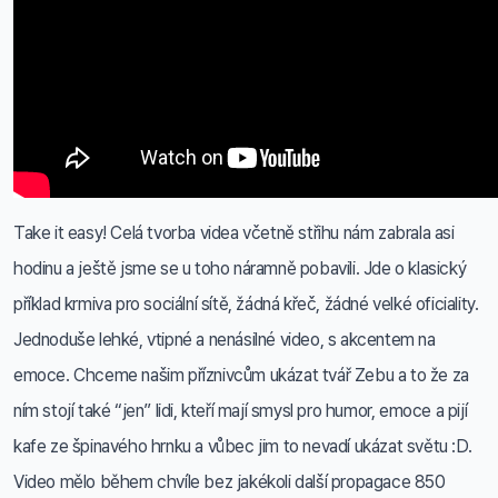
Take it easy! Celá tvorba videa včetně střihu nám zabrala asi
hodinu a ještě jsme se u toho náramně pobavili. Jde o klasický
příklad krmiva pro sociální sítě, žádná křeč, žádné velké oficiality.
Jednoduše lehké, vtipné a nenásilné video, s akcentem na
emoce. Chceme našim příznivcům ukázat tvář Zebu a to že za
ním stojí také “jen” lidi, kteří mají smysl pro humor, emoce a pijí
kafe ze špinavého hrnku a vůbec jim to nevadí ukázat světu :D.
Video mělo během chvíle bez jakékoli další propagace 850