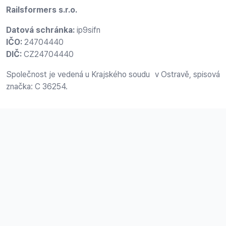
Railsformers s.r.o.
Datová schránka:
ip9sifn
IČO:
24704440
DIČ:
CZ24704440
Společnost je vedená u Krajského soudu v Ostravě, spisová
značka: C 36254.
Sídlo společnosti
Vřesinská 2371/33, 708 00
Ostrava-Poruba, Česká republika
Zůstaňme v kontaktu