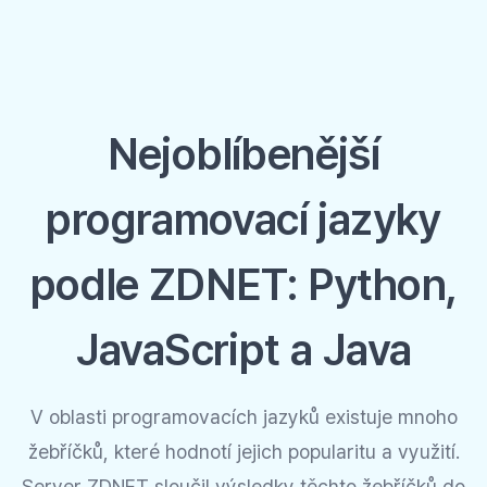
Nejoblíbenější
programovací jazyky
podle ZDNET: Python,
JavaScript a Java
V oblasti programovacích jazyků existuje mnoho
žebříčků, které hodnotí jejich popularitu a využití.
Server ZDNET sloučil výsledky těchto žebříčků do