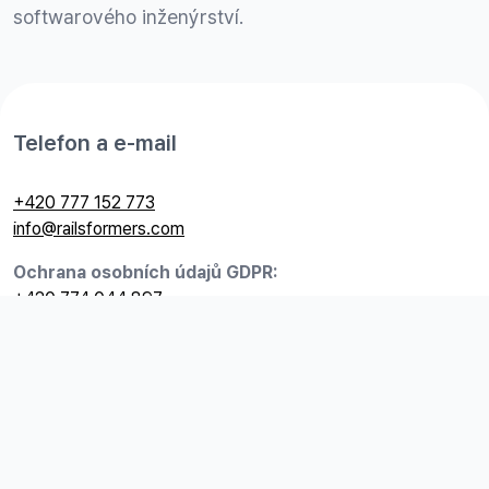
softwarového inženýrství.
Telefon a e-mail
+420 777 152 773
info@railsformers.com
Ochrana osobních údajů GDPR:
+420 774 044 897
gdpr@railsformers.com
Užitečné odkazy
Kariéra
GDPR