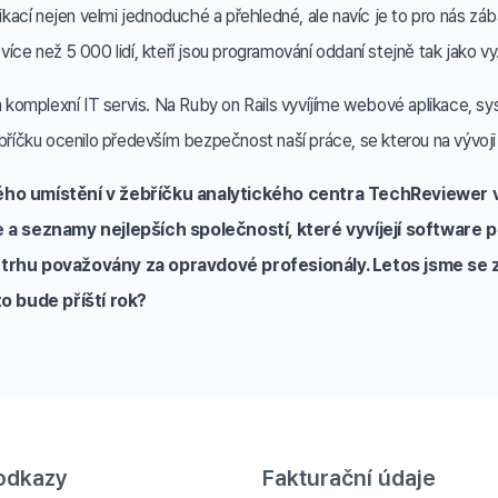
likací nejen velmi jednoduché a přehledné, ale navíc je to pro nás z
íce než 5 000 lidí, kteří jsou programování oddaní stejně tak jako vy
omplexní IT servis. Na Ruby on Rails vyvíjíme webové aplikace, syst
čku ocenilo především bezpečnost naší práce, se kterou na vývoji 
ho umístění v žebříčku analytického centra TechReviewer v
 a seznamy nejlepších společností, které vyvíjejí software 
 na trhu považovány za opravdové profesionály. Letos jsme se
o bude příští rok?
odkazy
Fakturační údaje