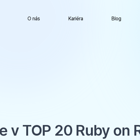
O nás
Kariéra
Blog
 v TOP 20 Ruby on R