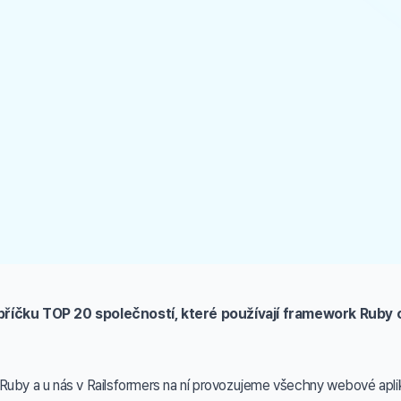
žebříčku TOP 20 společností, které používají framework Ruby
Ruby a u nás v Railsformers na ní provozujeme všechny webové aplik