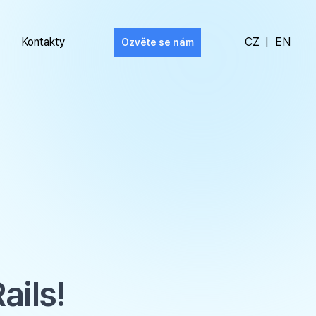
Kontakty
CZ
|
EN
Ozvěte se nám
ails!