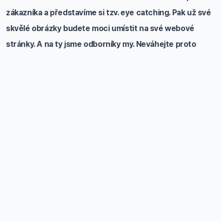
zákazníka a představíme si tzv. eye catching. Pak už své
skvělé obrázky budete moci umístit na své webové
stránky. A na ty jsme odborníky my. Neváhejte proto
obrátit se na nás s prosbou o pomoc při budování své
webové prezentace.
Telefon a e-mail
+420 777 152 773
info@railsformers.com
Ochrana osobních údajů GDPR: