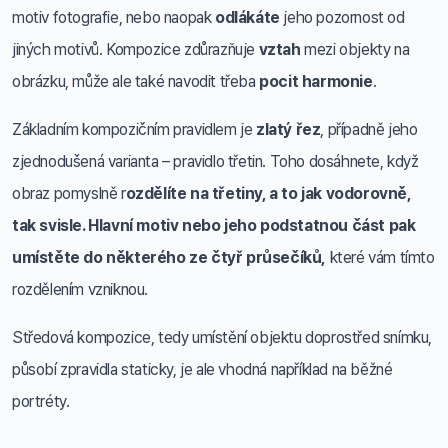
motiv fotografie, nebo naopak
odlákáte
jeho pozornost od
jiných motivů. Kompozice zdůrazňuje
vztah
mezi objekty na
obrázku, může ale také navodit třeba
pocit harmonie
.
Základním kompozičním pravidlem je
zlatý řez
, případně jeho
zjednodušená varianta – pravidlo třetin. Toho dosáhnete, když
obraz pomyslně r
ozdělíte na třetiny, a to jak vodorovně,
tak svisle. Hlavní motiv nebo jeho podstatnou část pak
umístěte do některého ze čtyř průsečíků,
které vám tímto
rozdělením vzniknou.
Středová kompozice, tedy umístění objektu doprostřed snímku,
působí zpravidla staticky, je ale vhodná například na běžné
portréty.