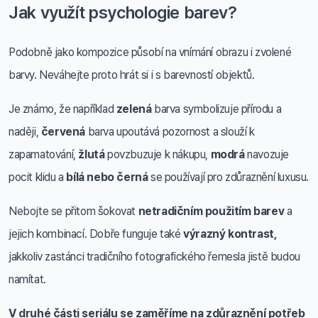
Jak využít psychologie barev?
Podobně jako kompozice působí na vnímání obrazu i zvolené
barvy. Neváhejte proto hrát si i s barevností objektů.
Je známo, že například
zelená
barva symbolizuje přírodu a
naději,
červená
barva upoutává pozornost a slouží k
zapamatování,
žlutá
povzbuzuje k nákupu,
modrá
navozuje
pocit klidu a
bílá nebo černá
se používají pro zdůraznění luxusu.
Nebojte se přitom šokovat
netradičním použitím barev
a
jejich kombinací. Dobře funguje také
výrazný kontrast,
jakkoliv zastánci tradičního fotografického řemesla jistě budou
namítat.
V druhé části seriálu se zaměříme na zdůraznění potřeb