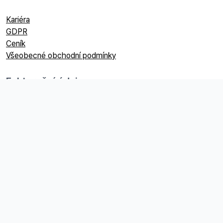
Kariéra
GDPR
Ceník
Všeobecné obchodní podmínky
Fakturační údaje
Railsformers s.r.o.
Datová schránka:
ip9sifn
IČO:
24704440
DIČ:
CZ24704440
Společnost je vedená u Krajského soudu v Ostravě, spisová
značka: C 36254.
Sídlo společnosti