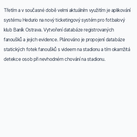
Třetím a v současné době velmi aktuálním využitím je aplikování
systému Hedurio na nový ticketingový systém pro fotbalový
klub Baník Ostrava. Vytvoření databáze registrovaných
fanoušků a jejich evidence. Plánováno je propojení databáze
statických fotek fanoušků s videem na stadionu a tím okamžitá
detekce osob při nevhodném chování na stadionu.
Telefon a e-mail
+420 777 152 773
info@railsformers.com
Ochrana osobních údajů GDPR: