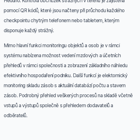
Hedurio. Kontrola obchůzek strážných v terénu je zajištěna
pomocí QR kódů, které jsou načteny při průchodu každého
checkpointu chytrým telefonem nebo tabletem, kterým
disponuje každý strážný.
Mimo hlavní funkci monitoringu objektů a osob je v rámci
systému nabízena možnost vedení mzdových a účetních
přehledů v rámci společnosti a zobrazení základního náhledu
efektivního hospodaření podniku. Další funkcí je elektornický
monitoring skladu zásob s aktuální databází počtu a stavem
zásob. Podrobný přehled veškerých procesů na skladě včetně
vstupů a výstupů společně s přehledem dodavatelů a
odběratelů.