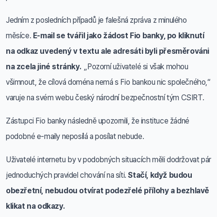
Jedním z posledních případů je falešná zpráva z minulého
měsíce.
E-mail se tvářil jako žádost Fio banky, po kliknutí
na odkaz uvedený v textu ale adresáti byli přesměrováni
na zcela jiné stránky.
„Pozorní uživatelé si však mohou
všimnout, že cílová doména nemá s Fio bankou nic společného,“
varuje na svém webu český národní bezpečnostní tým CSIRT.
Zástupci Fio banky následně upozornili, že instituce žádné
podobné e-maily neposílá a posílat nebude.
Uživatelé internetu by v podobných situacích měli dodržovat pár
jednoduchých pravidel chování na síti.
Stačí, když budou
obezřetní, nebudou otvírat podezřelé přílohy a bezhlavě
klikat na odkazy.