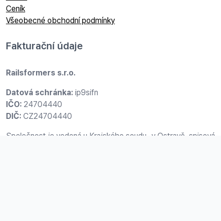
Ceník
Všeobecné obchodní podmínky
Fakturační údaje
Railsformers s.r.o.
Datová schránka:
ip9sifn
IČO:
24704440
DIČ:
CZ24704440
Společnost je vedená u Krajského soudu v Ostravě, spisová
značka: C 36254.
Sídlo společnosti
Vřesinská 2371/33, 708 00
Ostrava-Poruba, Česká republika