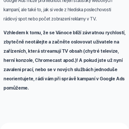
Google Ads může prohlédnout nejen statistiky webových
kampaní, ale také to, jak si vede z hlediska poslechovosti
rádiový spot nebo počet zobrazení reklamy v TV.
Vzhledem k tomu, že se Vánoce blíží závratnou rychlostí,
zbytečně neotálejte a začněte oslovovat uživatele na
zařízeních, která streamují TV obsah (chytré televize,
herní konzole, Chromecast apod.)! A pokud jste už nyní
zavaleni prací, nebo se v nových službách jednoduše
neorientujete, rádi vám při správě kampaní v Google Ads
pomůžeme.