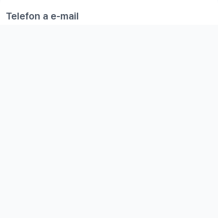
Telefon a e-mail
+420 777 152 773
info@railsformers.com
Ochrana osobních údajů GDPR:
+420 774 044 897
gdpr@railsformers.com
Užitečné odkazy
Kariéra
GDPR
Ceník
Všeobecné obchodní podmínky
Fakturační údaje