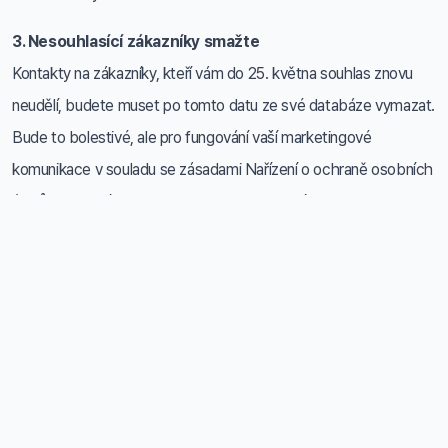
3. Nesouhlasící zákazníky smažte
Kontakty na zákazníky, kteří vám do 25. května souhlas znovu
neudělí, budete muset po tomto datu ze své databáze vymazat.
Bude to bolestivé, ale pro fungování vaší marketingové
komunikace v souladu se zásadami Nařízení o ochraně osobních
údajů nezbytné. V kontaktech tak budete mít pouze ty
zákazníky, kteří mají zájem s vámi komunikovat a udržovat vztah.
4. Poděkujte
Všem zákazníkům, kteří vám souhlas s odběrem znovu udělili,
nezapomeňte poděkovat. Splňte, co jste slíbili – zašlete slevový
kupón, přičtěte body, pozvěte na kurz.
V případě, že během pročišťování databáze narazíte na