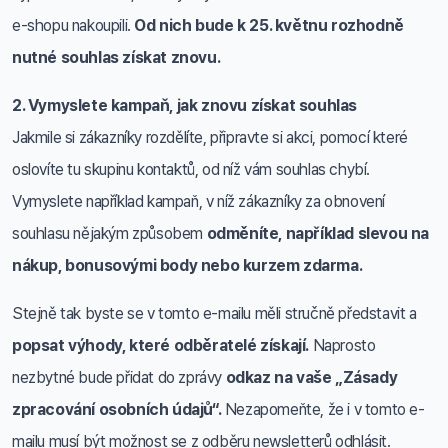
e-shopu nakoupili.
Od nich bude k 25. květnu rozhodně
nutné souhlas získat znovu.
2. Vymyslete kampaň, jak znovu získat souhlas
Jakmile si zákazníky rozdělíte, připravte si akci, pomocí které
oslovíte tu skupinu kontaktů, od níž vám souhlas chybí.
Vymyslete například kampaň, v níž zákazníky za obnovení
souhlasu nějakým způsobem
odměníte, například slevou na
nákup, bonusovými body nebo kurzem zdarma.
Stejně tak byste se v tomto e-mailu měli stručně představit a
popsat výhody, které odběratelé získají.
Naprosto
nezbytné bude přidat do zprávy
odkaz na vaše „Zásady
zpracování osobních údajů“.
Nezapomeňte, že i v tomto e-
mailu musí být možnost se z odběru newsletterů odhlásit.