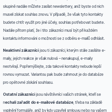
skupině nadále můžete zasílat newslettery, aniž byste od nich
museli získat souhlas znovu. V případě, že však tyto kontakty
budete chtít využít pro jiné účely, souhlas potřebovat budete.
Nadále přitom platí, že i tito zákazníci musí být při každém
kontaktu informováni o možnosti se z odběru e-mailů odhlásit.
Neaktivní zákazníci
jsou ti zákazníci, kterým stále zasíláte e-
maily, jejich reakce je však nulová – nenakupují, e-maily
neotvírají. Popřemýšlejte, zda takové kontakty nebude lepší
rovnou vymazat. Variantou pak bude zahrnout je do databáze
pro opětovné získání souhlasu.
Ostatní zákazníci
jsou návštěvníci vašich stránek, kteří se
n
echali zařadit do e-mailové databáze
, třeba na základě
vyplnění formuláře, aniž by kdy uzavřeli smlouvu nebo na vašem